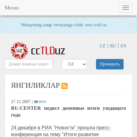
Меню
Toggl
naviga
×
Vebsaytning yangi versiyasiga o'tish:
new.cctld.uz
UZ
RU
EN
Проверить
ЯНГИЛИКЛАР
27.12.2007
|
6016
RU-CENTER подвел доменные итоги уходящего
года
24 декабря в РИА "Новости" прошла пресс-
конференция на тему "Итоги развития