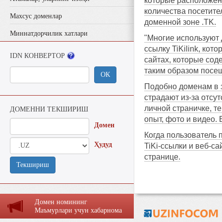
которые расположены
количества посетите
Махсус доменлар
доменной зоне .TK.
Миннатдорчилик хатлари
"Многие используют 
ссылку TiKilink, кот
IDN КОНВЕРТОР
сайтах, которые соде
таким образом посещ
ОК
Подобно доменам в з
страдают из-за отсу
личной страничке, т
ДОМЕННИ ТЕКШИРИШ
опыт, фото и видео.
Домен
Когда пользователь 
Ҳудуд
TiKi-ссылки и веб-с
странице.
Текшириш
Домен номининг
Маъмурлaри учун хaбaрномa