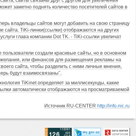
сайта, сайты связаны друг с другом для увеличения
может заметно поднять количество посетителей сайтов в
перь владельцы сайтов могут добавить на свою страницу
ие сайта. TiKi-линки(ссылки) отображаются на других
слуги глава компании Dot TK. - TiKi-ссылки увеличат
е пользователи создали красивые сайты, но в основном
ли желания, или финансов для размещения рекламы на
своего сайта, чтобы разделить с ними личные мнения,
перь будут взаимосвязаны".
нология TiKinet определяет за миллисекунды, какие
-ссылки автоматически отображаются на просматриваемой
Источник RU-CENTER
http://info.nic.ru