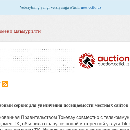
Vebsaytning yangi versiyasiga o'tish:
new.cctld.uz
омени маъмурияти
Р
 новый сервис для увеличения посещаемости местных сайтов
снованная Правительством Токелау совместно с телекоммуни
мен TK, объявила о запуске новой интересной услуги Tiki