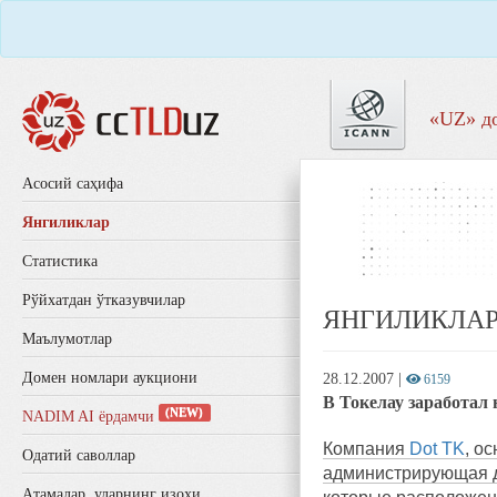
«UZ» д
Aсосий саҳифа
Янгиликлар
Статистика
Рўйхатдан ўтказувчилар
ЯНГИЛИКЛА
Маълумотлар
Домен номлари аукциони
28.12.2007
|
6159
В Токелау заработал
(NEW)
NADIM AI ёрдамчи
Компания
Dot TK
, о
Одатий саволлар
администрирующая до
Aтамалар, уларнинг изоҳи