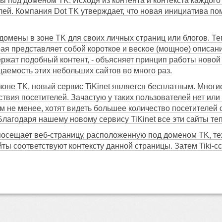
 под доменом TK. Исходя из контента и контекста каждого 
лей. Компания Dot TK утверждает, что новая инициатива по
домены в зоне TK для своих личных страниц или блогов. Те
орая представляет собой короткое и веское (мощное) описан
ржат подобный контент, - объясняет принцип работы новой у
аемость этих небольших сайтов во много раз.
оне TK, новый сервис TiKinet является бесплатным. Многи
тствия посетителей. Зачастую у таких пользователей нет и
ем не менее, хотят видеть большее количество посетителей 
 Благодаря нашему новому сервису TiKinet все эти сайты те
посещает веб-страницу, расположенную под доменом TK, тех
айты соответствуют контексту данной страницы. Затем Tiki