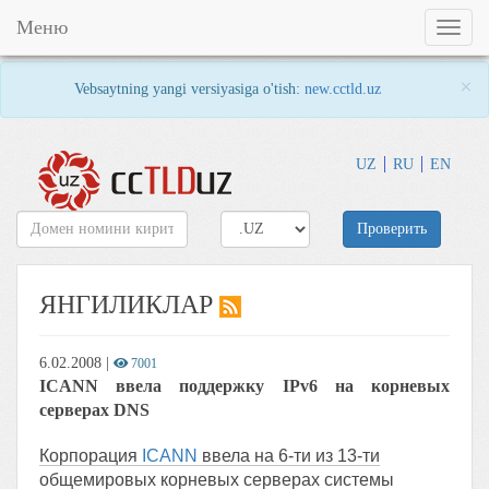
Меню
Toggl
naviga
×
Vebsaytning yangi versiyasiga o'tish:
new.cctld.uz
UZ
RU
EN
Проверить
ЯНГИЛИКЛАР
6.02.2008
|
7001
ICANN ввела поддержку IPv6 на корневых
серверах DNS
Корпорация
ICANN
в
вела на 6-ти из 13-ти
общемировых корневых серверах системы