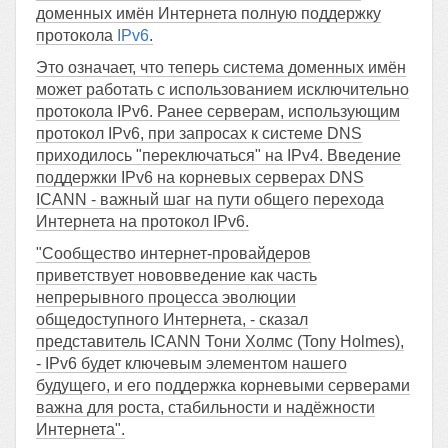
доменных имён Интернета полную поддержку
протокола
IPv6
.
Это означает, что теперь система доменных имён
может работать с использованием исключительно
протокола IPv6. Ранее серверам, использующим
протокол IPv6, при запросах к системе DNS
приходилось "переключаться" на IPv4. Введение
поддержки IPv6 на корневых серверах DNS
ICANN - важный шаг на пути общего перехода
Интернета на протокол IPv6.
"Сообщество интернет-провайдеров
приветствует нововведение как часть
непрерывного процесса эволюции
общедоступного Интернета, - сказал
представитель ICANN Тони Холмс (Tony Holmes),
- IPv6 будет ключевым элементом нашего
будущего, и его поддержка корневыми серверами
важна для роста, стабильности и надёжности
Интернета".