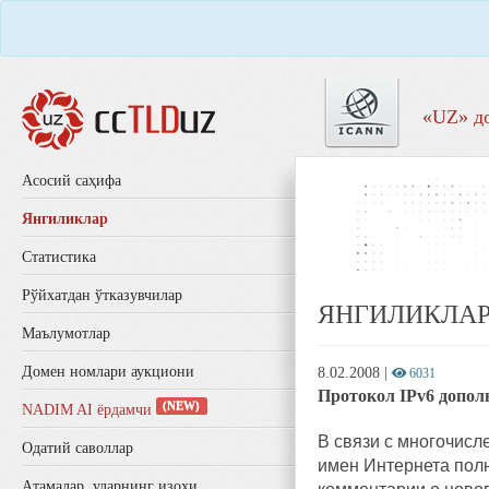
«UZ» д
Aсосий саҳифа
Янгиликлар
Статистика
Рўйхатдан ўтказувчилар
ЯНГИЛИКЛА
Маълумотлар
Домен номлари аукциони
8.02.2008
|
6031
Протокол IPv6 дополн
(NEW)
NADIM AI ёрдамчи
В связи с многочис
Одатий саволлар
имен Интернета полн
Aтамалар, уларнинг изоҳи