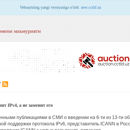
Vebsaytning yangi versiyasiga o'tish:
new.cctld.uz
омени маъмурияти
Р
ит IPv4, а не заменит его
ленными публикациями в СМИ о введении на 6-ти из 13-ти
ой поддержки протокола IPv6, представитель ICANN в Рос