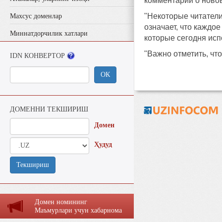
комментарии о ново
"Некоторые читатели
Махсус доменлар
означает, что каждо
Миннатдорчилик хатлари
которые сегодня исп
"Важно отметить, чт
IDN КОНВЕРТОР
ОК
ДОМЕННИ ТЕКШИРИШ
Домен
Ҳудуд
Текшириш
Домен номининг
Маъмурлaри учун хaбaрномa