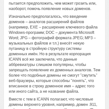
пытается предположить, чем может грозить или,
наоборот, помочь появление новых доменов.
Изначально предполагалось, что введение
доменов – аналогов расширений файлов
(например, EXE – расширение ключевого файла
Windows-программ; DOC – документа Microsoft
Word; JPG – фотографий формата JPEG; МР3 –
музыкальных файлов и т.п.) внесёт некую
путаницу в стройную структуру системы
доменных имён. Но в результате корпорация
IСАNN всё же заключила, что данные
аббревиатуры слишком популярны, чтобы
запрещать появление их доменных аналогов. Тем
более что подобные домены не смогут "смутить"
веб-браузеры, которые способны "понять", что
вписанное в строку доменное имя – адрес того
или иного сайта, а не название файла.
Вместе с тем в ICANN полагают, что числовые
домены верхнего уровня, например, домен .911,