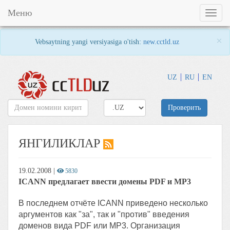
Меню
Toggl
naviga
×
Vebsaytning yangi versiyasiga o'tish:
new.cctld.uz
UZ
RU
EN
Проверить
ЯНГИЛИКЛАР
19.02.2008
|
5830
ICANN предлагает ввести домены PDF и MP3
В последнем отчёте IСАNN приведено несколько
аргументов как "за", так и "против" введения
доменов вида PDF или MP3. Организация