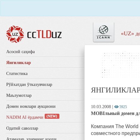
«UZ» д
Aсосий саҳифа
Янгиликлар
Статистика
Рўйхатдан ўтказувчилар
ЯНГИЛИКЛА
Маълумотлар
Домен номлари аукциони
10.03.2008
|
5925
MOBIльный домен дл
(NEW)
NADIM AI ёрдамчи
Компания The World 
Одатий саволлар
совместного предпри
Aтамалар, уларнинг изоҳи