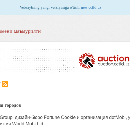
Vebsaytning yangi versiyasiga o'tish:
new.cctld.uz
омени маъмурияти
Р
я городов
Group, дизайн-бюро Fortune Cookie и организация dotMobi
ятия World Mobi Ltd.