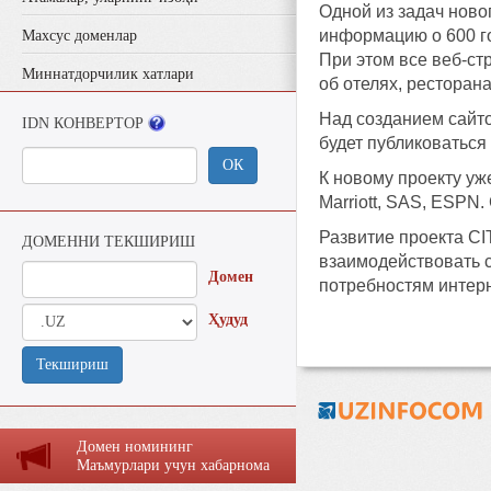
Одной из задач ново
информацию о 600 го
Махсус доменлар
При этом все веб-ст
Миннатдорчилик хатлари
об отелях, ресторана
Над созданием сайто
IDN КОНВЕРТОР
будет публиковаться
ОК
К новому проекту уже
Marriott, SAS, ESPN.
Развитие проекта CI
ДОМЕННИ ТЕКШИРИШ
взаимодействовать с
Домен
потребностям интерн
Ҳудуд
Текшириш
Домен номининг
Маъмурлaри учун хaбaрномa