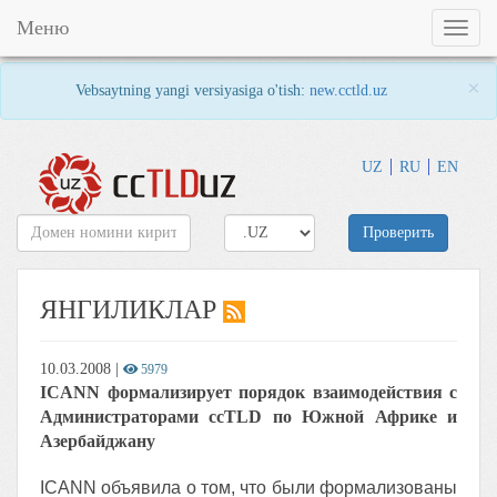
Меню
Toggl
naviga
×
Vebsaytning yangi versiyasiga o'tish:
new.cctld.uz
UZ
RU
EN
Проверить
ЯНГИЛИКЛАР
10.03.2008
|
5979
ICANN формализирует порядок взаимодействия с
Администраторами ccTLD по Южной Африке и
Азербайджану
ICANN объявила о том, что были формализованы