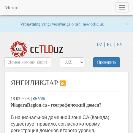
Меню
Toggl
naviga
×
Vebsaytning yangi versiyasiga o'tish:
new.cctld.uz
UZ
RU
EN
Проверить
ЯНГИЛИКЛАР
18.03.2008
|
5968
NiagaraRegion.ca - географический домен?
В национальной доменной зоне CA (Канада)
существует правило, согласно которому
регистрация доменов второго уровня,