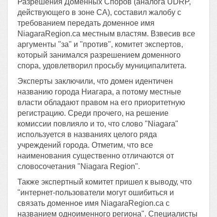
Разрешения Доменных Споров (аналога UDRP,
действующего в зоне CA), составил жалобу с
требованием передать доменное имя
NiagaraRegion.ca местным властям. Взвесив все
аргументы "за" и "против", комитет экспертов,
который занимался разрешением доменного
спора, удовлетворил просьбу муниципалитета.
Эксперты заключили, что домен идентичен
названию города Ниагара, а потому местные
власти обладают правом на его приоритетную
регистрацию. Среди прочего, на решение
комиссии повлияло и то, что слово "Niagara"
используется в названиях целого ряда
учреждений города. Отметим, что все
наименования существенно отличаются от
словосочетания "Niagara Region".
Также экспертный комитет пришел к выводу, что
"интернет-пользователи могут ошибиться и
связать доменное имя NiagaraRegion.ca с
названием одноименного региона". Специалисты