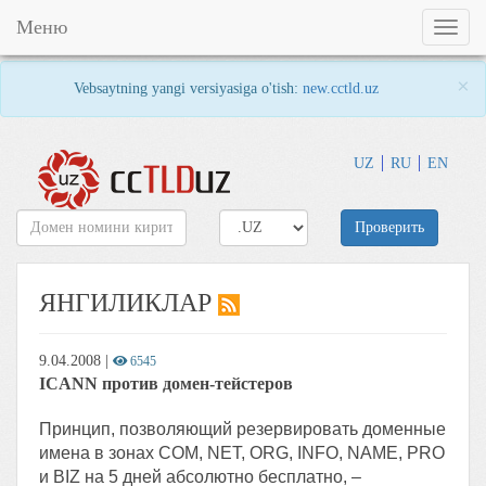
Меню
Toggl
naviga
×
Vebsaytning yangi versiyasiga o'tish:
new.cctld.uz
UZ
RU
EN
Проверить
ЯНГИЛИКЛАР
9.04.2008
|
6545
ICANN против домен-тейстеров
Принцип, позволяющий резервировать доменные
имена в зонах COM, NET, ORG, INFO, NAME, PRO
и BIZ на 5 дней абсолютно бесплатно, –