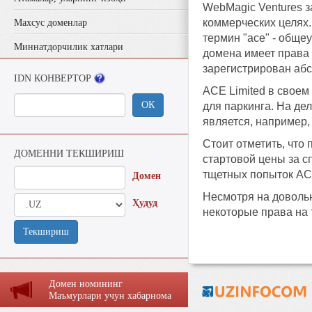
WebMagic Ventures з
коммерческих целях.
Махсус доменлар
термин "ace" - обще
Миннатдорчилик хатлари
домена имеет права 
зарегистрирован абс
IDN КОНВЕРТОР
ACE Limited в своем
ОК
для паркинга. На де
является, например,
Стоит отметить, что
ДОМЕННИ ТЕКШИРИШ
стартовой цены за с
тщетных попыток ACE
Домен
Несмотря на довольн
Ҳудуд
некоторые права на 
Текшириш
Домен номининг
Маъмурлaри учун хaбaрномa