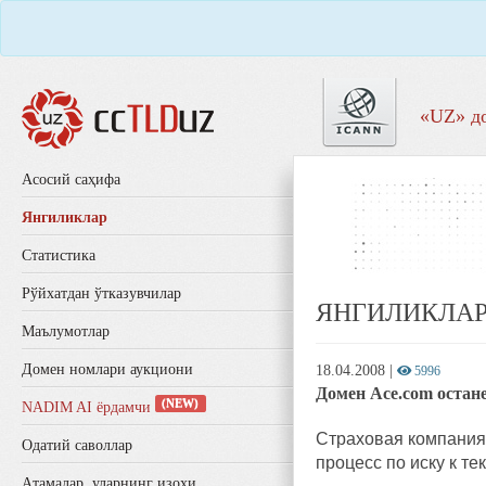
«UZ» д
Aсосий саҳифа
Янгиликлар
Статистика
Рўйхатдан ўтказувчилар
ЯНГИЛИКЛА
Маълумотлар
Домен номлари аукциони
18.04.2008
|
5996
Домен Ace.com остан
(NEW)
NADIM AI ёрдамчи
Страховая компания 
Одатий саволлар
процесс по иску к т
Aтамалар, уларнинг изоҳи