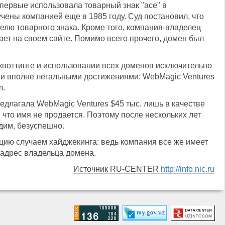
первые использовала товарный знак "ace" в
чены компанией еще в 1985 году. Суд постановил, что
елю товарного знака. Кроме того, компания-владелец
гает на своем сайте. Помимо всего прочего, домен был
квоттинге и использовании всех доменов исключительно
ими вполне легальными достижениями: WebMagic Ventures
m.
редлагала WebMagic Ventures $45 тыс. лишь в качестве
что имя не продается. Поэтому после нескольких лет
дим, безуспешно.
ацию случаем хайджекинга: ведь компания все же имеет
 адрес владельца домена.
Источник RU-CENTER
http://info.nic.ru