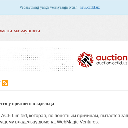
Vebsaytning yangi versiyasiga o'tish:
new.cctld.uz
омени маъмурияти
Р
ется у прежнего владельца
ACE Limited, которая, по понятным причинам, пытается за
екущему владельцу домена, WebMagic Ventures.