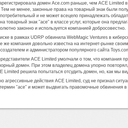
арегистрировала домен Ace.com раньше, чем ACE Limited в
 Тем не менее, законные права на товарный знак были полу
употребительный и не может всецело принадлежать обладат
на товарный знак "ace" в классе услуг, которые она предла
олютно законно и используется компанией добросовестно.
 иске в рамках UDRP обвинила WebMagic Ventures в киберс
ле же компания довольно известна на интернет-рынке сво
 создателем и администратором популярного сайта Toys.co
 представители ACE Limited умолчали о том, что компания п
порный домен. При этом владелец домена упорно повторял, 
 Limited решила попытаться отсудить домен, но, как мы ви
о агрессивные действия ACE Limited, суд не признал ситу
термин "ace" и может выдвигать правомочные обвинения в