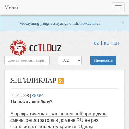
Меню
Toggl
naviga
×
Vebsaytning yangi versiyasiga o'tish:
new.cctld.uz
UZ
RU
EN
Проверить
ЯНГИЛИКЛАР
22.04.2008
|
6399
На чужих ошибках?
Бюрократическая суть нынешней процедуры
смены регистратора в домене RU не раз
становилась объектом критики. Однако