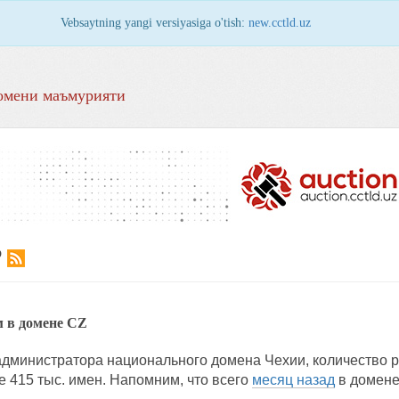
Vebsaytning yangi versiyasiga o'tish:
new.cctld.uz
омени маъмурияти
Р
 в домене CZ
 администратора национального домена Чехии, количество 
е 415 тыс. имен. Напомним, что всего
месяц назад
в домене