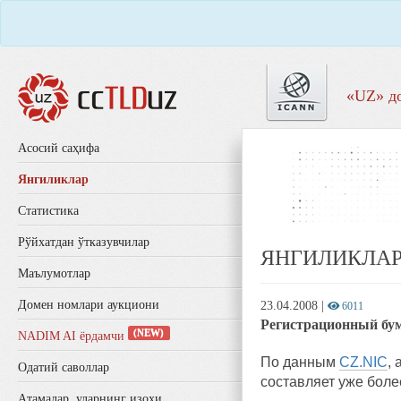
«UZ» д
Aсосий саҳифа
Янгиликлар
Статистика
Рўйхатдан ўтказувчилар
ЯНГИЛИКЛА
Маълумотлар
Домен номлари аукциони
23.04.2008
|
6011
Регистрационный бум
(NEW)
NADIM AI ёрдамчи
По данным
CZ.NIC
,
Одатий саволлар
составляет уже боле
Aтамалар, уларнинг изоҳи