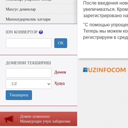
После введения ново
увеличиваться. Кроме
Махсус доменлар
зарегистрировано н
Миннатдорчилик хатлари
"С помощью упрощен
Теперь мы можем кон
IDN КОНВЕРТОР
регистрируем в сред
ОК
ДОМЕННИ ТЕКШИРИШ
Домен
Ҳудуд
Текшириш
Домен номининг
Маъмурлaри учун хaбaрномa