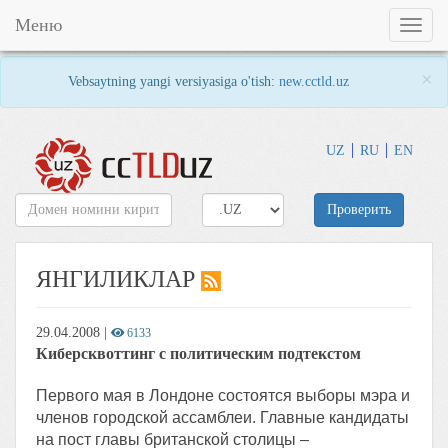
Меню
Toggl
naviga
×
Vebsaytning yangi versiyasiga o'tish:
new.cctld.uz
UZ
RU
EN
Проверить
ЯНГИЛИКЛАР
29.04.2008
|
6133
Киберсквоттинг с политическим подтекстом
Первого мая в Лондоне состоятся выборы мэра и
членов городской ассамблеи. Главные кандидаты
на пост главы британской столицы –