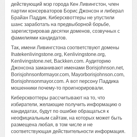
действующий мэр города Кен Ливингстон, член
партии консерваторов Борис Джонсон и либерал
Брайан Паддик. Киберсквоттеры не упустили
шанс заработать на предвыборной борьбе,
зарегистрировав десятки доменов, созвучных с
фамилиями кандидатов.
Так, имени Ливингстона соответствуют домены
Ihatekenlivingstone.org, Kenlivingstone.org,
Kenlivingstone.net, Backken.com. Аудиторию
Джонсона заманивают именами Borisjohnson.net,
Borisjohnsonformayor.com, Mayorborisjohnson.com,
Borisjohnsonmayor.com. А вот персону Паддика
мошенники почему-то проигнорировали.
Киберсквоттеры рассчитывают на то, что
избиратели, желающие получить информацию о
кандидатах, будут по ошибке обращаться к
неофициальным сайтам, на которых может быть
размещена любая, в том числе и не
соответствующая действительности информация.