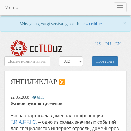
Меню
Toggl
naviga
×
Vebsaytning yangi versiyasiga o'tish:
new.cctld.uz
UZ
RU
EN
Проверить
ЯНГИЛИКЛАР
22.05.2008
|
6185
Живой аукцион доменов
Вчера стартовала доменная конференция
T.R.A.F.F.I.C.
– одно из самых значимых событий
для специалистов интернет-отрасли, домейнеров