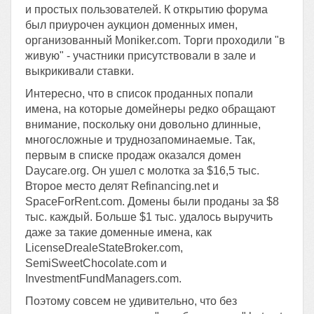
и простых пользователей. К открытию форума
был приурочен аукцион доменных имен,
организованный Moniker.com. Торги проходили "в
живую" - участники присутствовали в зале и
выкрикивали ставки.
Интересно, что в список проданных попали
имена, на которые домейнеры редко обращают
внимание, поскольку они довольно длинные,
многосложные и труднозапоминаемые. Так,
первым в списке продаж оказался домен
Daycare.org. Он ушел с молотка за $16,5 тыс.
Второе место делят Refinancing.net и
SpaceForRent.com. Домены были проданы за $8
тыс. каждый. Больше $1 тыс. удалось выручить
даже за такие доменные имена, как
LicenseDrealeStateBroker.com,
SemiSweetChocolate.com и
InvestmentFundManagers.com.
Поэтому совсем не удивительно, что без