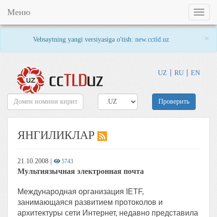
Меню
Toggl
naviga
×
Vebsaytning yangi versiyasiga o'tish:
new.cctld.uz
UZ
RU
EN
Проверить
ЯНГИЛИКЛАР
21.10.2008
|
5743
Мультиязычная электронная почта
Международная организация IETF,
занимающаяся развитием протоколов и
архитектуры сети Интернет, недавно представила