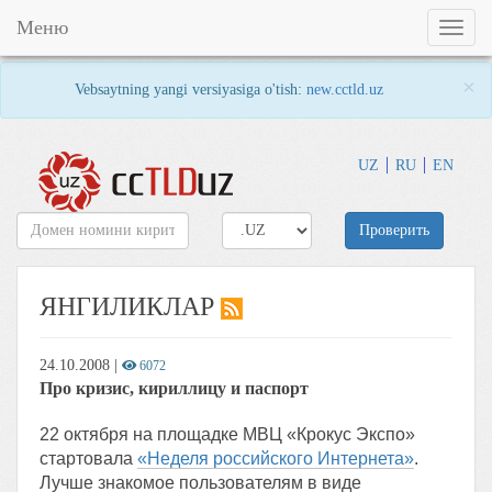
Меню
Toggl
naviga
×
Vebsaytning yangi versiyasiga o'tish:
new.cctld.uz
UZ
RU
EN
Проверить
ЯНГИЛИКЛАР
24.10.2008
|
6072
Про кризис, кириллицу и паспорт
22 октября на площадке МВЦ «Крокус Экспо»
стартовала
«Неделя российского Интернета»
.
Лучше знакомое пользователям в виде