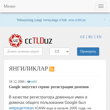
Меню
Toggl
naviga
×
Vebsaytning yangi versiyasiga o'tish:
new.cctld.uz
UZ
RU
EN
Проверить
ЯНГИЛИКЛАР
18.12.2006
|
6493
Google запустил сервис регистрации доменов
В качестве регистратора доменных имен в
доменах общего пользовании Google был
аккредитован
ICANN еще в начале 2005 года, но