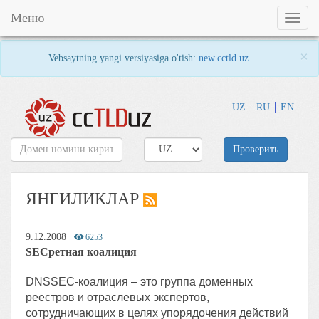
Меню
Toggl
naviga
×
Vebsaytning yangi versiyasiga o'tish:
new.cctld.uz
UZ
RU
EN
Проверить
ЯНГИЛИКЛАР
9.12.2008
|
6253
SECретная коалиция
DNSSEC-коалиция – это группа доменных
реестров и отраслевых экспертов,
сотрудничающих в целях упорядочения действий