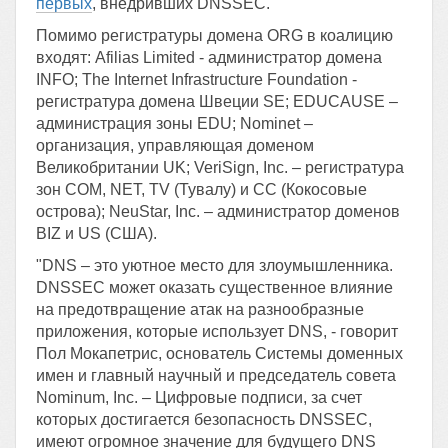
первых
, внедривших DNSSEC.
Помимо регистратуры домена ORG в коалицию
входят: Afilias Limited - администратор домена
INFO; The Internet Infrastructure Foundation -
регистратура домена Швеции SE; EDUCAUSE –
администрация зоны EDU; Nominet –
организация, управляющая доменом
Великобритании UK; VeriSign, Inc. – регистратура
зон COM, NET, TV (Тувалу) и CC (Кокосовые
острова); NeuStar, Inc. – администратор доменов
BIZ и US (США).
"DNS – это уютное место для злоумышленника.
DNSSEC может оказать существенное влияние
на предотвращение атак на разнообразные
приложения, которые использует DNS, - говорит
Пол Мокапетрис, основатель Системы доменных
имен и главный научный и председатель совета
Nominum, Inc. – Цифровые подписи, за счет
которых достигается безопасность DNSSEC,
имеют огромное значение для будущего DNS