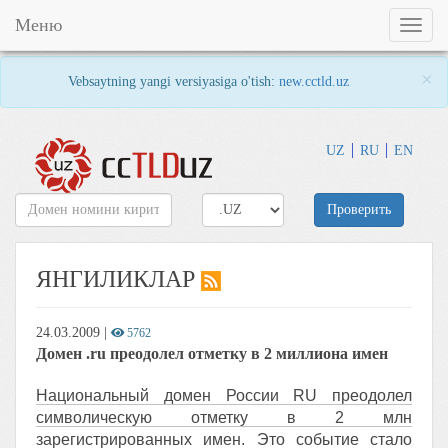
Меню
Toggl
naviga
×
Vebsaytning yangi versiyasiga o'tish:
new.cctld.uz
UZ
RU
EN
Проверить
ЯНГИЛИКЛАР
24.03.2009
|
5762
Домен .ru преодолел отметку в 2 миллиона имен
Национальный домен России RU преодолел
символическую отметку в 2 млн
зарегистрированных имен. Это событие стало