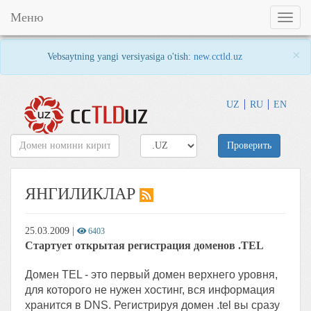
Меню
Toggl
naviga
×
Vebsaytning yangi versiyasiga o'tish:
new.cctld.uz
UZ
RU
EN
Проверить
ЯНГИЛИКЛАР
25.03.2009
|
6403
Стартует открытая регистрация доменов .TEL
Домен TEL - это первый домен верхнего уровня,
для которого не нужен хостинг, вся информация
хранится в DNS. Регистрируя домен .tel вы сразу