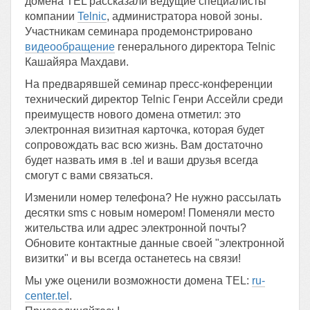
домена TEL рассказали ведущие специалисты
компании
Telnic
, администратора новой зоны.
Участникам семинара продемонстрировано
видеообращение
генерального директора Telnic
Кашайяра Махдави.
На предварявшей семинар пресс-конференции
технический директор Telnic Генри Ассейли среди
преимуществ нового домена отметил: это
электронная визитная карточка, которая будет
сопровождать вас всю жизнь. Вам достаточно
будет назвать имя в .tel и ваши друзья всегда
смогут с вами связаться.
Изменили номер телефона? Не нужно рассылать
десятки sms с новым номером! Поменяли место
жительства или адрес электронной почты?
Обновите контактные данные своей "электронной
визитки" и вы всегда останетесь на связи!
Мы уже оценили возможности домена TEL:
ru-
center.tel
.