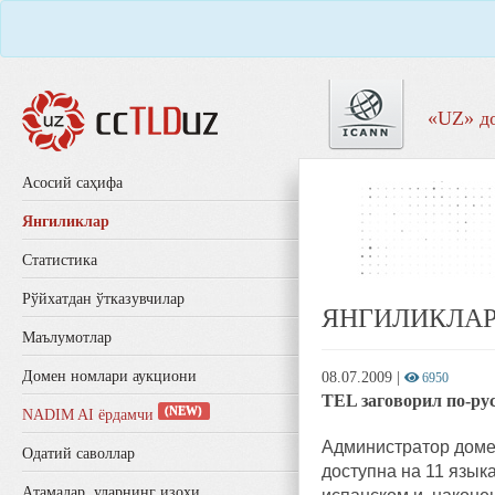
«UZ» д
Aсосий саҳифа
Янгиликлар
Статистика
Рўйхатдан ўтказувчилар
ЯНГИЛИКЛА
Маълумотлар
Домен номлари аукциони
08.07.2009
|
6950
TEL заговорил по-ру
(NEW)
NADIM AI ёрдамчи
Администратор доме
Одатий саволлар
доступна на 11 язык
Aтамалар, уларнинг изоҳи