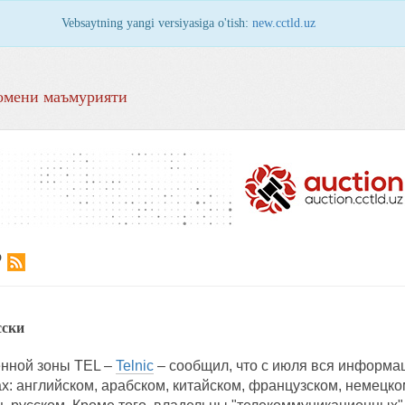
Vebsaytning yangi versiyasiga o'tish:
new.cctld.uz
омени маъмурияти
Р
сски
нной зоны TEL –
Telnic
– сообщил, что с июля вся информа
ах: английском, арабском, китайском, французском, немецко