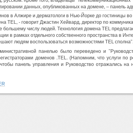
ц, русском. Кроме того, владельцы "телекоммуникационных"
ктировании данных, опубликованных на домене, – панель а
зинов в Алжире и дерматологи в Нью-Йорке до гостиницы во
а TEL, - говорит Джастин Хейвард, директор по коммуника
е большему числу людей. Технология домена TEL предлага
ции в рамках отдельного собственного пространства в Инт
ешают людям воспользоваться возможностями TEL сполна"
инистративной панелью было переведено и "Руководств
егистраторами доменов .TEL. (Напомним, что услуги по 
чтобы панель управления и Руководство отражались на 
ER