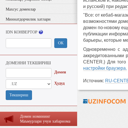
испанском и, наконе
и русский) при реда
Махсус доменлар
"Все: от кебаб-мага
Миннатдорчилик хатлари
возможностями домен
домен по-новому ещ
IDN КОНВЕРТОР
публикации информа
барьеры, которые м
ОК
Одновременно с адм
аккредитованными р
CENTER.) Для того 
ДОМЕННИ ТЕКШИРИШ
настройки браузера.
Домен
Источник:
RU-CENT
Ҳудуд
Текшириш
Домен номининг
Маъмурлaри учун хaбaрномa