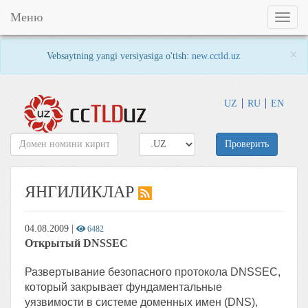
Меню
Toggl
naviga
×
Vebsaytning yangi versiyasiga o'tish:
new.cctld.uz
UZ
RU
EN
Проверить
ЯНГИЛИКЛАР
04.08.2009
|
6482
Открытый DNSSEC
Развертывание безопасного протокола DNSSEC,
который закрывает фундаментальные
уязвимости в системе доменных имен (DNS),