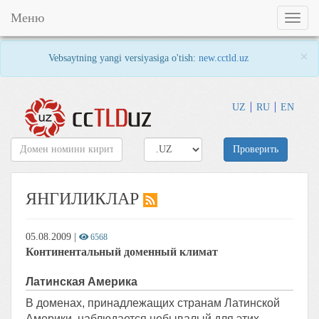
Меню
Toggl
naviga
×
Vebsaytning yangi versiyasiga o'tish:
new.cctld.uz
UZ
RU
EN
Проверить
ЯНГИЛИКЛАР
05.08.2009
|
6568
Континентальный доменный климат
Латинская Америка
В доменах, принадлежащих странам Латинской
Америки, наблюдается небывалый для этих