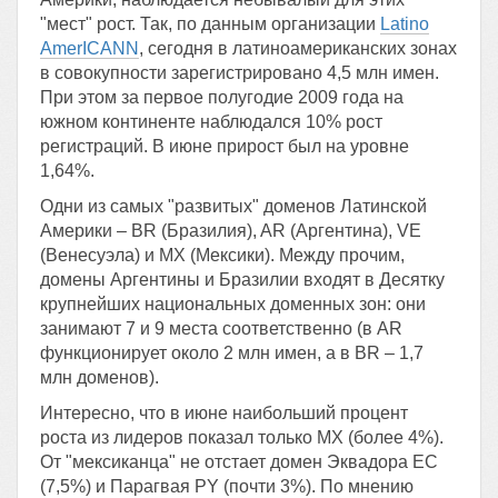
"мест" рост. Так, по данным организации
Latino
AmerICANN
, сегодня в латиноамериканских зонах
в совокупности зарегистрировано 4,5 млн имен.
При этом за первое полугодие 2009 года на
южном континенте наблюдался 10% рост
регистраций. В июне прирост был на уровне
1,64%.
Одни из самых "развитых" доменов Латинской
Америки – BR (Бразилия), AR (Аргентина), VE
(Венесуэла) и MX (Мексики). Между прочим,
домены Аргентины и Бразилии входят в Десятку
крупнейших национальных доменных зон: они
занимают 7 и 9 места соответственно (в AR
функционирует около 2 млн имен, а в BR – 1,7
млн доменов).
Интересно, что в июне наибольший процент
роста из лидеров показал только МХ (более 4%).
От "мексиканца" не отстает домен Эквадора EC
(7,5%) и Парагвая PY (почти 3%). По мнению