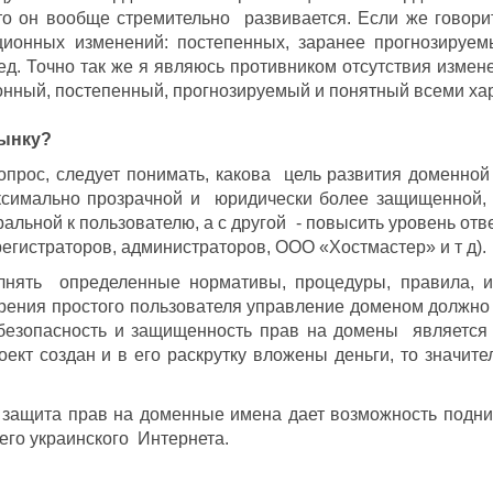
то он вообще стремительно развивается. Если же говор
ционных изменений: постепенных, заранее прогнозируем
ед. Точно так же я являюсь противником отсутствия измене
нный, постепенный, прогнозируемый и понятный всеми хара
рынку?
вопрос, следует понимать, какова цель развития доменно
ксимально прозрачной и юридически более защищенной, ч
альной к пользователю, а с другой - повысить уровень отв
регистраторов, администраторов, ООО «Хостмастер» и т д).
ять определенные нормативы, процедуры, правила, и 
зрения простого пользователя управление доменом должно
езопасность и защищенность прав на домены является 
оект создан и в его раскрутку вложены деньги, то значите
защита прав на доменные имена дает возможность подни
его украинского Интернета.