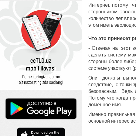
Интернет, потому ч
сторонником эволю
количество лет впер
этом иметь эволюцио
Что это принесет 
- Отвечая на этот 
сделать систему ма
стороны более либер
системе участвуют (
Они должны выполн
следствие, с точки 
безопасным. Ведь б
Потому что когда пр
доменное имя.
Именно правильная 
основной интерес вс