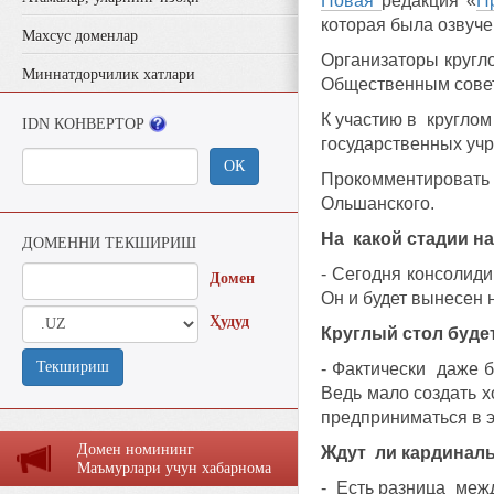
Новая
редакция «
П
которая была озвуче
Махсус доменлар
Организаторы кругло
Миннатдорчилик хатлари
Общественным совет
К участию в круглом
IDN КОНВЕРТОР
государственных уч
ОК
Прокомментироват
Ольшанского.
На какой стадии н
ДОМЕННИ ТЕКШИРИШ
- Сегодня консолид
Домен
Он и будет вынесен 
Ҳудуд
Круглый стол буд
Текшириш
- Фактически даже б
Ведь мало создать х
предприниматься в э
Домен номининг
Ждут ли кардинал
Маъмурлaри учун хaбaрномa
- Есть разница меж