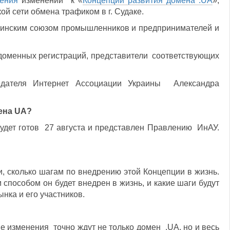
ения
изменений к «
Концепции развития домена .UA
»,
ой сети обмена трафиком в г. Судаке.
аинским союзом промышленников и предпринимателей и
 доменных регистраций, представители соответствующих
едателя Интернет Ассоциации Украины Александра
ена UA?
удет готов 27 августа и представлен Правлению ИнАУ.
и, сколько шагам по внедрению этой Концепции в жизнь.
 способом он будет внедрен в жизнь, и какие шаги будут
нка и его участников.
изменения точно ждут не только домен .UA, но и весь