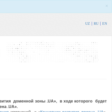
×
UZ
RU
EN
звития доменной зоны .UA», в ходе которого будет
на .UA».