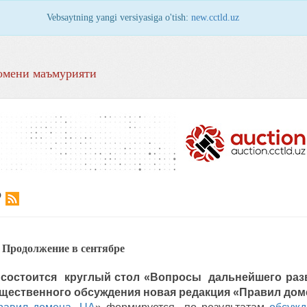
Vebsaytning yangi versiyasiga o'tish:
new.cctld.uz
омени маъмурияти
Р
 Продолжение в сентябре
г. состоится круглый стол «Вопросы дальнейшего ра
щественного обсуждения новая редакция «Правил доме