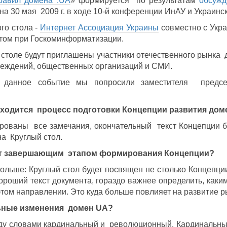
равил домена .UA
» формируется по результатам
обсужд
на 30 мая 2009 г. в ходе 10-й конференции ИнАУ и Украинск
го стола -
Интернет Ассоциация Украины
совместно с Укр
ом при Госкоминформатизации.
 столе будут приглашены участники отечественного рынка
реждений, общественных организаций и СМИ.
ь данное событие мы попросили заместителя предс
аходится процесс подготовки Концепции развития дом
ированы все замечания, окончательный текст Концепции б
на Круглый стол.
ет завершающим этапом формирования Концепции?
ольше: Круглый стол будет посвящен не столько Концепци
ороший текст документа, гораздо важнее определить, каким
том направлении. Это куда больше повлияет на развитие ры
ьные изменения домен UA?
ду словами кардинальный и революционный. Кардинальные 