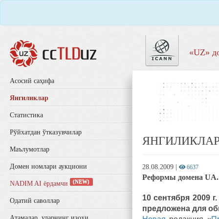
«UZ» д
Aсосий саҳифа
Янгиликлар
Статистика
Рўйхатдан ўтказувчилар
ЯНГИЛИКЛА
Маълумотлар
Домен номлари аукциони
28.08.2009
|
6637
Реформы домена UA.
(NEW)
NADIM AI ёрдамчи
10 сентября 2009 
Одатий саволлар
предложена для об
Aтамалар, уларнинг изоҳи