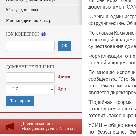
21 сентября 2009 
доменных имен ICAN
Махсус доменлар
ICANN и администр
Миннатдорчилик хатлари
сотрудничестве. Об 
По словам Кохманюк
IDN КОНВЕРТОР
относящейся к доме
ОК
существования доме
Формализация отно
сетевой информацион
ДОМЕННИ ТЕКШИРИШ
По мнению исполнит
Домен
сообщества. “Это бы
этот обмен письмами
Ҳудуд
является директоро
Текшириш
“Подобная форма 
законодательством, 
готовить такое обра
Домен номининг
УСИЦ – общественна
Маъмурлaри учун хaбaрномa
но безуспешно. Э