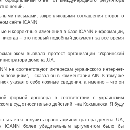
л официальный ответ от международного регулятора
отношений.
ьными письмами, закрепляющими соглашения сторон о
ном сайте ICANN.
ные и корректные изменения в базе ICANN информации,
 никогда – это первый подобный документ за все время
хманюком вызвала протест организации “Украинский
министратора домена .UA.
N не соответствуют интересам украинского интернет-
 позициям”, – сказал он в комментарии AIN. К тому же
анюк указал о себе ложные сведения, а именно – что он
ой формой договора в соответствии с украинским
ком в суд относительно действий г-на Кохманюка. Я буду
о пытается получить право администратора домена .UA,
ля ICANN более убедительным аргументом было бы