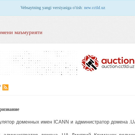
Vebsaytning yangi versiyasiga o'tish:
new.cctld.uz
омени маъмурияти
Р
ризнание
лятор доменных имен ICANN и администратор домена .UA