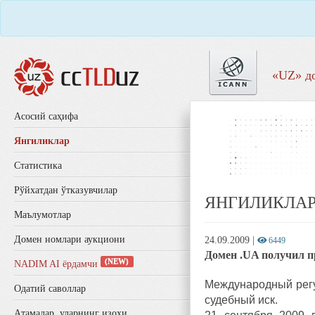
«UZ» д
Aсосий саҳифа
Янгиликлар
Статистика
Рўйхатдан ўтказувчилар
ЯНГИЛИКЛА
Маълумотлар
Домен номлари аукциони
24.09.2009
|
6449
Домен .UA получил п
(NEW)
NADIM AI ёрдамчи
Международный регу
Одатий саволлар
судебный иск.
Aтамалар, уларнинг изоҳи