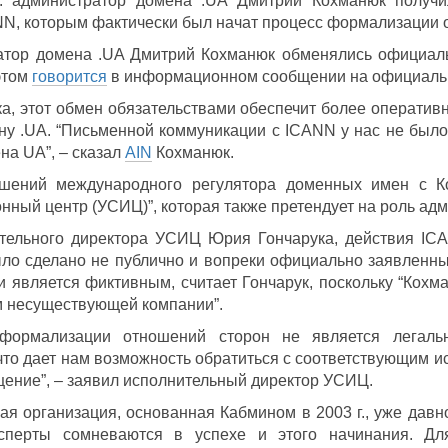
г. администратор домена .UA Дмитрий Кохманюк получи
N, которым фактически был начат процесс формализации 
атор домена .UA Дмитрий Кохманюк обменялись официал
этом
говорится
в информационном сообщении на официаль
а, этот обмен обязательствами обеспечит более оператив
ну .UA. “Письменной коммуникации с ICANN у нас не было
на UA”, – сказал
AIN
Кохманюк.
шений международного регулятора доменных имен с Ко
ный центр (УСИЦ)”, которая также претендует на роль ад
ельного директора УСИЦ Юрия Гончарука, действия ICAN
ло сделано не публично и вопреки официально заявленным
 является фиктивным, считает Гончарук, поскольку “Кохм
м несуществующей компании”.
формализации отношений сторон не является легальн
что дает нам возможность обратиться с соответствующим ис
щение”, – заявил исполнительный директор УСИЦ.
я организация, основанная Кабмином в 2003 г., уже давн
ксперты сомневаются в успехе и этого начинания. Д