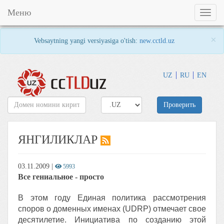
Меню
Toggl
naviga
×
Vebsaytning yangi versiyasiga o'tish:
new.cctld.uz
UZ
RU
EN
Проверить
ЯНГИЛИКЛАР
03.11.2009
|
5993
Все гениальное - просто
В этом году Единая политика рассмотрения
споров о доменных именах (UDRP) отмечает свое
десятилетие. Инициатива по созданию этой