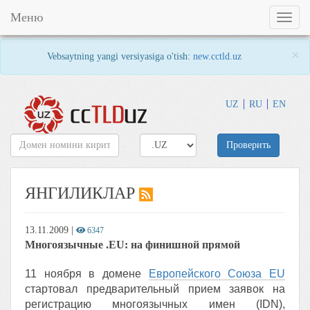
Меню
Toggl
naviga
×
Vebsaytning yangi versiyasiga o'tish:
new.cctld.uz
UZ
RU
EN
Проверить
ЯНГИЛИКЛАР
13.11.2009
|
6347
Многоязычные .EU: на финишной прямой
11 ноября в домене
Европейского Союза EU
стартовал предварительный прием заявок на
регистрацию многоязычных имен (IDN),