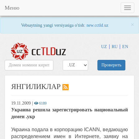
Меню
Toggl
naviga
×
Vebsaytning yangi versiyasiga o'tish:
new.cctld.uz
UZ
RU
EN
Проверить
ЯНГИЛИКЛАР
19.11.2009
|
6189
Украина решила зарегистрировать национальный
домен .укр
Украина подала в корпорацию ICANN, ведающую
распределением имен в Интернете, заявку на