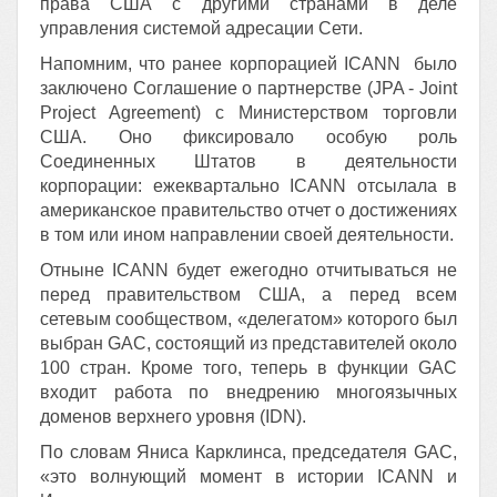
права США с другими странами в деле
управления системой адресации Сети.
Напомним, что ранее корпорацией ICANN было
заключено Соглашение о партнерстве (JPA - Joint
Project Agreement) с Министерством торговли
США. Оно фиксировало особую роль
Соединенных Штатов в деятельности
корпорации: ежеквартально ICANN отсылала в
американское правительство отчет о достижениях
в том или ином направлении своей деятельности.
Отныне ICANN будет ежегодно отчитываться не
перед правительством США, а перед всем
сетевым сообществом, «делегатом» которого был
выбран GAC, состоящий из представителей около
100 стран. Кроме того, теперь в функции GAC
входит работа по внедрению многоязычных
доменов верхнего уровня (IDN).
По словам Яниса Карклинса, председателя GAC,
«это волнующий момент в истории ICANN и