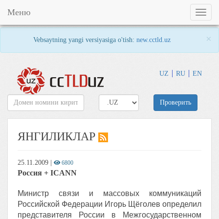
Меню
Toggl
naviga
×
Vebsaytning yangi versiyasiga o'tish:
new.cctld.uz
UZ
RU
EN
Проверить
ЯНГИЛИКЛАР
25.11.2009
|
6800
Россия + ICANN
Министр связи и массовых коммуникаций
Российской Федерации Игорь Щёголев определил
представителя России в Межгосударственном