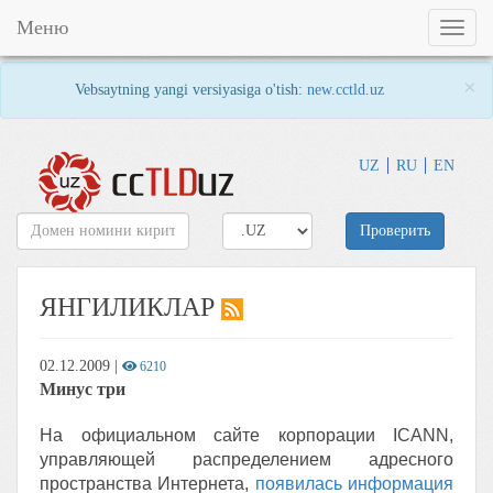
Меню
Toggl
naviga
×
Vebsaytning yangi versiyasiga o'tish:
new.cctld.uz
UZ
RU
EN
Проверить
ЯНГИЛИКЛАР
02.12.2009
|
6210
Минус три
На официальном сайте корпорации ICANN,
управляющей распределением адресного
пространства Интернета,
появилась информация