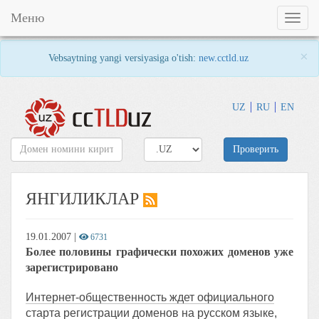
Меню
Toggl
naviga
×
Vebsaytning yangi versiyasiga o'tish:
new.cctld.uz
UZ
RU
EN
Проверить
ЯНГИЛИКЛАР
19.01.2007
|
6731
Более половины графически похожих доменов уже
зарегистрировано
Интернет-общественность ждет официального
старта регистрации доменов на русском языке,