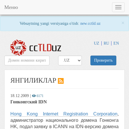
Меню
Toggl
naviga
×
Vebsaytning yangi versiyasiga o'tish:
new.cctld.uz
UZ
RU
EN
Проверить
ЯНГИЛИКЛАР
18.12.2009
|
6171
Гонконгский IDN
Hong Kong Internet Registration Corporation
,
администратор национального домена Гонконга
HK, подал заявку в ICANN на IDN-версию домена