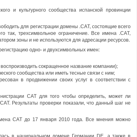
кого и культурного сообщества испанской провинции
вободить для регистрации домены .CAT, состоящие всего
го так, трехсимвольное ограничение. Все имена .CAT,
тором зоны и не используются для адресации ресурсов.
регистрацию одно- и двухсимвольных имен:
 воспроизводить сокращенное название компании);
еского сообщества или иметь тесные связи с ним;
ресован в продвижении своих услуг в соответствии с
истрации CAT для того чтобы определить, может ли
CAT. Результаты проверки показали, что данный шаг не
ена CAT до 17 января 2010 года. Все мнения можно
ылась в национальном домене Германии DE, а также в