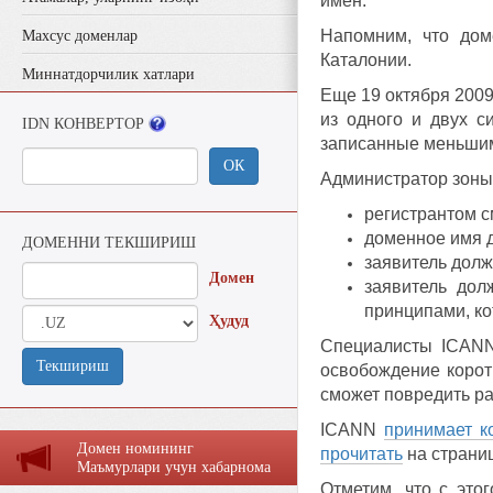
имен.
Напомним, что дом
Махсус доменлар
Каталонии.
Миннатдорчилик хатлари
Еще 19 октября 2009
из одного и двух с
IDN КОНВЕРТОР
записанные меньшим
ОК
Администратор зоны
регистрантом с
доменное имя д
ДОМЕННИ ТЕКШИРИШ
заявитель долж
Домен
заявитель дол
принципами, ко
Ҳудуд
Специалисты ICANN
Текшириш
освобождение коротк
сможет повредить ра
ICANN
принимает к
Домен номининг
прочитать
на страни
Маъмурлaри учун хaбaрномa
Отметим, что с это