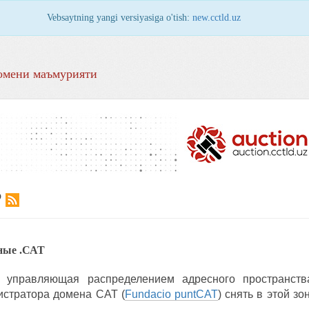
Vebsaytning yangi versiyasiga o'tish:
new.cctld.uz
омени маъмурияти
Р
ные .САТ
 управляющая распределением адресного пространств
стратора домена CAT (
Fundacio puntCAT
) снять в этой з