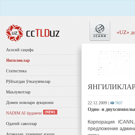
«UZ» д
Aсосий саҳифа
Янгиликлар
Статистика
Рўйхатдан ўтказувчилар
ЯНГИЛИКЛА
Маълумотлар
Домен номлари аукциони
22.12.2009
|
7037
Одно- и двухсимволь
(NEW)
NADIM AI ёрдамчи
Корпорация ICANN,
Одатий саволлар
предложение админи
Aтамалар, уларнинг изоҳи