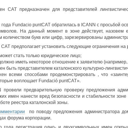
ен CAT предназначен для представителей лингвистичес
 года Fundacio puntCAT обратилась в ICANN с просьбой ос
имволов. На данный момент в зоне действует, назовем е
 количеством букв или цифр, зарезервированы администра
 CAT предполагает установить следующие ограничения на 
может стать только юридическое лицо;
олжно иметь некоторое отношение к заявителю (например,
ен быть представителем каталонского культурно-лингвистич
жен всеми способами продемонстрировать , что «заинте
торые воплощает Fundació puntCAT».
 провели предварительную проверку предложения админ
их имен нанести вред безопасности и стабильности зоне 
боте реестра каталонской зоны.
омментарии
по поводу предложения администратора дом
цах форума корпорации.
го года регистрация одно- и двухсимвольных имен откр