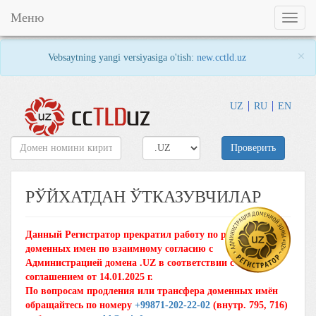
Меню
Toggl
naviga
×
Vebsaytning yangi versiyasiga o'tish:
new.cctld.uz
UZ
RU
EN
Проверить
РЎЙХАТДАН ЎТКАЗУВЧИЛАР
Данный Регистратор прекратил работу по регистрации
доменных имен по взаимному согласию с
Администрацией домена .UZ в соответствии с
соглашением от 14.01.2025 г.
По вопросам продления или трансфера доменных имён
обращайтесь по номеру
+99871-202-22-02
(внутр. 795, 716)