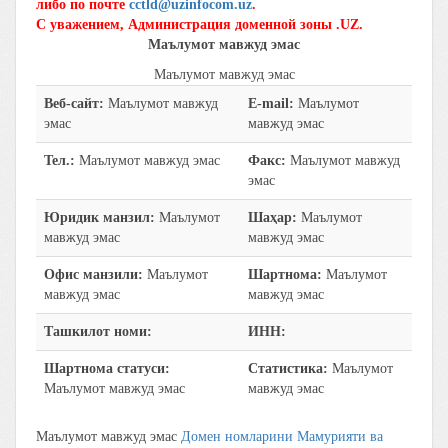
либо по почте
cctld@uzinfocom.uz
.
С уважением, Администрация доменной зоны .UZ.
Маълумот мавжуд эмас
Маълумот мавжуд эмас
Веб-сайт:
Маълумот мавжуд
E-mail:
Маълумот
эмас
мавжуд эмас
Тел.:
Маълумот мавжуд эмас
Факс:
Маълумот мавжуд
эмас
Юридик манзил:
Маълумот
Шаҳар:
Маълумот
мавжуд эмас
мавжуд эмас
Офис манзили:
Маълумот
Шартнома:
Маълумот
мавжуд эмас
мавжуд эмас
Ташкилот номи:
ИНН:
Шартнома статуси:
Статистика:
Маълумот
Маълумот мавжуд эмас
мавжуд эмас
Маълумот мавжуд эмас
Домен номларини Мамурияти ва