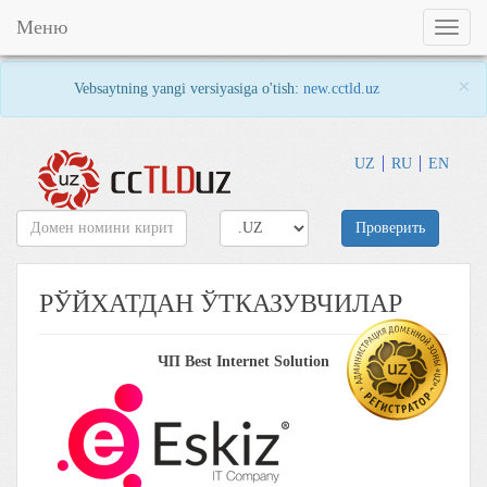
Меню
Toggl
naviga
×
Vebsaytning yangi versiyasiga o'tish:
new.cctld.uz
UZ
RU
EN
Проверить
РЎЙХАТДАН ЎТКАЗУВЧИЛАР
ЧП Best Internet Solution