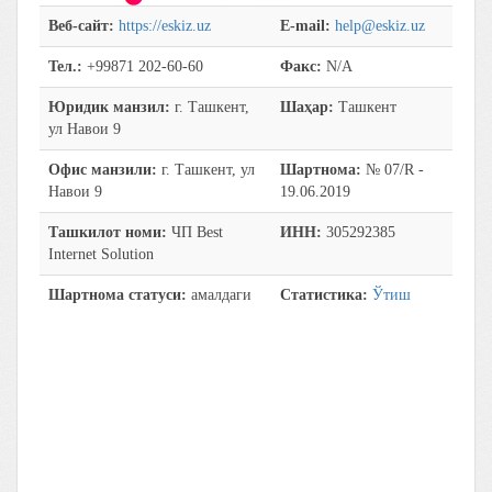
Веб-сайт:
https://eskiz.uz
E-mail:
help@eskiz.uz
Тел.:
+99871 202-60-60
Факс:
N/A
Юридик манзил:
г. Ташкент,
Шаҳар:
Ташкент
ул Навои 9
Офис манзили:
г. Ташкент, ул
Шартнома:
№ 07/R -
Навои 9
19.06.2019
Ташкилот номи:
ЧП Best
ИНН:
305292385
Internet Solution
Шартнома статуси:
амалдаги
Статистика:
Ўтиш