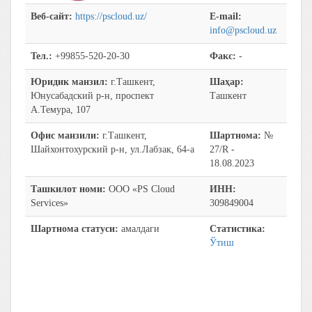
Веб-сайт:
https://pscloud.uz/
E-mail:
info@pscloud.uz
Тел.:
+99855-520-20-30
Факс:
-
Юридик манзил:
г.Ташкент,
Шаҳар:
Юнусабадский р-н, проспект
Ташкент
А.Темура, 107
Офис манзили:
г.Ташкент,
Шартнома:
№
Шайхонтохурский р-н, ул.Лабзак, 64-а
27/R -
18.08.2023
Ташкилот номи:
ООО «PS Cloud
ИНН:
Services»
309849004
Шартнома статуси:
амалдаги
Статистика:
Ўтиш