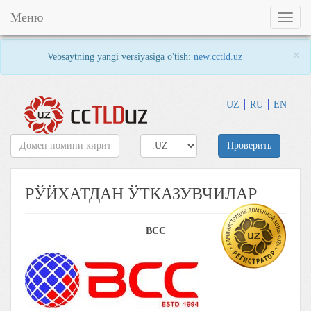
Меню
Toggl
naviga
×
Vebsaytning yangi versiyasiga o'tish:
new.cctld.uz
UZ
RU
EN
Проверить
РЎЙХАТДАН ЎТКАЗУВЧИЛАР
BCC