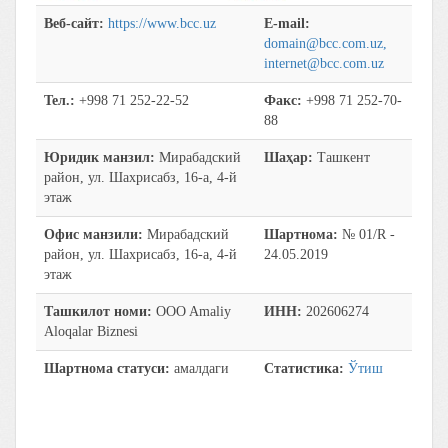
Веб-сайт:
https://www.bcc.uz
E-mail:
domain@bcc.com.uz,
internet@bcc.com.uz
Тел.:
+998 71 252-22-52
Факс:
+998 71 252-70-
88
Юридик манзил:
Мирабадский
Шаҳар:
Ташкент
район, ул. Шахрисабз, 16-а, 4-й
этаж
Офис манзили:
Мирабадский
Шартнома:
№ 01/R -
район, ул. Шахрисабз, 16-а, 4-й
24.05.2019
этаж
Ташкилот номи:
OOO Amaliy
ИНН:
202606274
Aloqalar Biznesi
Шартнома статуси:
амалдаги
Статистика:
Ўтиш