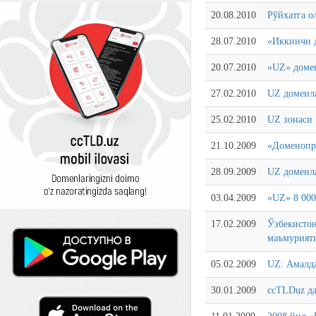
20.08.2010
Рўйхатга о
28.07.2010
«Иккинчи 
20.07.2010
«UZ» доме
27.02.2010
UZ доменла
25.02.2010
UZ зонаси 
21.10.2009
«Доменопр
28.09.2009
UZ доменл
03.04.2009
«UZ» 8 000
17.02.2009
Ўзбекистон
маъмурияти
05.02.2009
UZ: Амалда
30.01.2009
ccTLDuz да