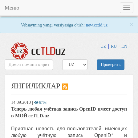
Меню
Toggl
naviga
×
Vebsaytning yangi versiyasiga o'tish:
new.cctld.uz
UZ
RU
EN
Проверить
ЯНГИЛИКЛАР
14.09.2010
|
6703
Теперь любая учётная запись OpenID имеет доступ
в МОЙ ccTLD.uz
Приятная новость для пользователей, имеющих
любую учётную запись OpenID* и