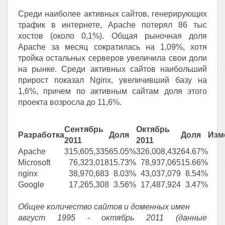
Среди наиболее активных сайтов, генерирующих
трафик в интернете, Apache потерял 86 тыс
хостов (около 0,1%). Общая рыночная доля
Apache за месяц сократилась на 1,09%, хотя
тройка остальных серверов увеличила свои доли
на рынке. Среди активных сайтов наибольший
прирост показал Nginx, увеличивший базу на
1,6%, причем по активным сайтам доля этого
проекта возросла до 11,6%.
Сентябрь
Октябрь
Разработка
Доля
Доля
Изм
2011
2011
Apache
315,605,335
65.05%
326,008,432
64.67%
Microsoft
76,323,018
15.73%
78,937,065
15.66%
nginx
38,970,683
8.03%
43,037,079
8.54%
Google
17,265,308
3.56%
17,487,924
3.47%
Общее количество сайтов и доменных имен
август 1995 - октябрь 2011 (данные