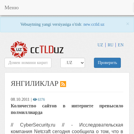
Меню
×
Vebsaytning yangi versiyasiga o'tish:
new.cctld.uz
UZ
RU
EN
Проверить
ЯНГИЛИКЛАР
08.10.2011
|
6376
Количество сайтов в интернете превысило
полмиллиарда
// CyberSecurity.ru // - Исследовательская
компания Netcraft сегодня сообщила о том, что в