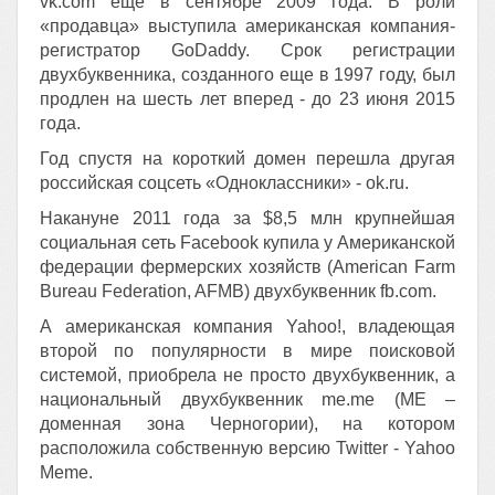
vk.com еще в сентябре 2009 года. В роли
«продавца» выступила американская компания-
регистратор GoDaddy. Срок регистрации
двухбуквенника, созданного еще в 1997 году, был
продлен на шесть лет вперед - до 23 июня 2015
года.
Год спустя на короткий домен перешла другая
российская соцсеть «Одноклассники» - ok.ru.
Накануне 2011 года за $8,5 млн крупнейшая
социальная сеть Facebook купила у Американской
федерации фермерских хозяйств (American Farm
Bureau Federation, AFMB) двухбуквенник fb.com.
А американская компания Yahoo!, владеющая
второй по популярности в мире поисковой
системой, приобрела не просто двухбуквенник, а
национальный двухбуквенник me.me (МЕ –
доменная зона Черногории), на котором
расположила собственную версию Twitter - Yahoo
Meme.