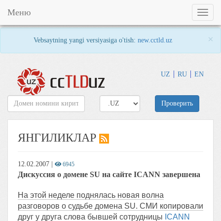
Меню
Toggl
naviga
×
Vebsaytning yangi versiyasiga o'tish:
new.cctld.uz
UZ
RU
EN
Проверить
ЯНГИЛИКЛАР
12.02.2007
|
6945
Дискуссия о домене SU на сайте ICANN завершена
На этой неделе поднялась новая волна
разговоров о судьбе домена SU. СМИ копировали
друг у друга слова бывшей сотрудницы
ICANN