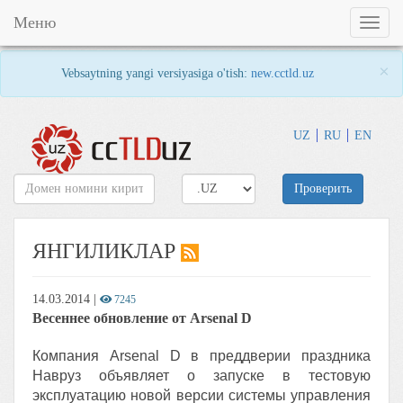
Меню
Toggl
naviga
×
Vebsaytning yangi versiyasiga o'tish:
new.cctld.uz
UZ
RU
EN
Проверить
ЯНГИЛИКЛАР
14.03.2014
|
7245
Весеннее обновление от Arsenal D
Компания Arsenal D в преддверии праздника
Навруз объявляет о запуске в тестовую
эксплуатацию новой версии системы управления