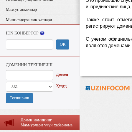
Это произошло спуст
и юридические лица,
Махсус доменлар
Также стоит отмет
Миннатдорчилик хатлари
регистрируют домены
IDN КОНВЕРТОР
С учетом официальн
ОК
являются доменами 
ДОМЕННИ ТЕКШИРИШ
Домен
Ҳудуд
Текшириш
Домен номининг
Маъмурлaри учун хaбaрномa