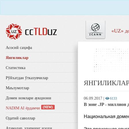
«UZ» д
Aсосий саҳифа
Янгиликлар
Статистика
Рўйхатдан ўтказувчилар
ЯНГИЛИКЛА
Маълумотлар
Домен номлари аукциони
06.09.2017
|
6133
В зоне .JP - миллион
(NEW)
NADIM AI ёрдамчи
Национальная доменн
Одатий саволлар
Aтамалар, уларнинг изоҳи