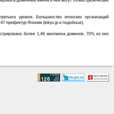
рировать доменные имена в ней могут только физические
ретьего уровня. Большинство японских организаций
47 префектур Японии (tokyo.jp и подобные).
истрировано более 1,48 миллиона доменов. 70% из них