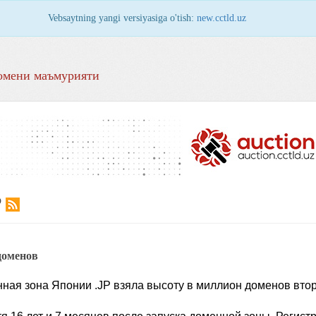
Vebsaytning yangi versiyasiga o'tish:
new.cctld.uz
омени маъмурияти
Р
 доменов
ая зона Японии .JP взяла высоту в миллион доменов втор