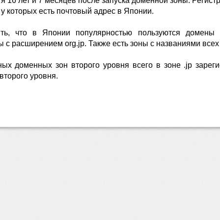
я 16 лет и 7 месяцев после запуска доменной зоны. Регист
 у которых есть почтовый адрес в Японии.
ить, что в Японии популярностью пользуются домены т
 с расширением org.jp. Также есть зоны с названиями всех 
ых доменных зон второго уровня всего в зоне .jp зарег
второго уровня.