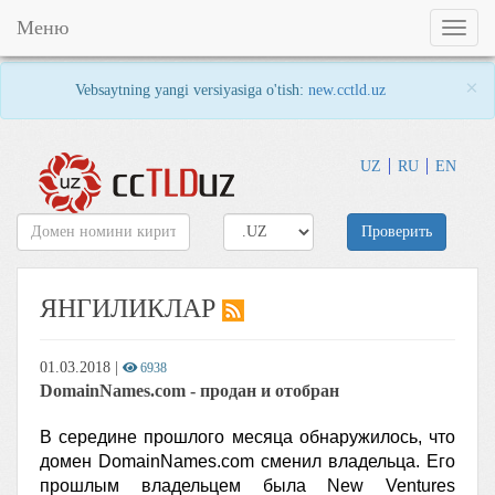
Меню
Toggl
naviga
×
Vebsaytning yangi versiyasiga o'tish:
new.cctld.uz
UZ
RU
EN
Проверить
ЯНГИЛИКЛАР
01.03.2018
|
6938
DomainNames.com - продан и отобран
В середине прошлого месяца обнаружилось, что
домен DomainNames.com сменил владельца. Его
прошлым владельцем была New Ventures