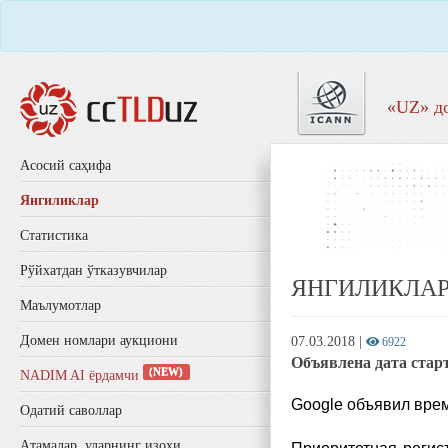
«UZ» д
Aсосий саҳифа
Янгиликлар
Статистика
Рўйхатдан ўтказувчилар
ЯНГИЛИКЛА
Маълумотлар
Домен номлари аукциони
07.03.2018
|
6922
Объявлена дата стар
(NEW)
NADIM AI ёрдамчи
Google объявил врем
Одатий саволлар
Aтамалар, уларнинг изоҳи