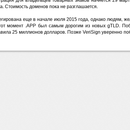
трация для владельцев товарных знаков начнется 29 март
та. Стоимость доменов пока не разглашается.
егирована еще в начале июля 2015 года, однако людям, ж
 тот момент .APP был самым дорогим из новых gTLD. Поб
вила 25 миллионов долларов. Позже VeriSign уверенно поб