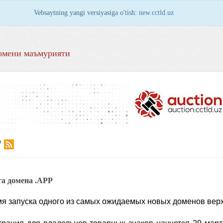
Vebsaytning yangi versiyasiga o'tish:
new.cctld.uz
омени маъмурияти
Р
та домена .APP
я запуска одного из самых ожидаемых новых доменов верхн