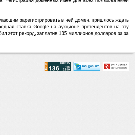
а. Регистрация доменных имен для всех пользователей
елающим зарегистрировать в ней домен, пришлось ждать
едная ставка Google на аукционе претендентов на эту
ил этот рекорд, заплатив 135 миллионов долларов за за