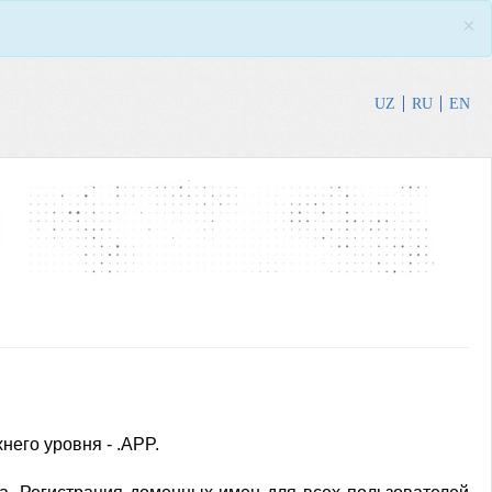
×
UZ
RU
EN
его уровня - .APP.