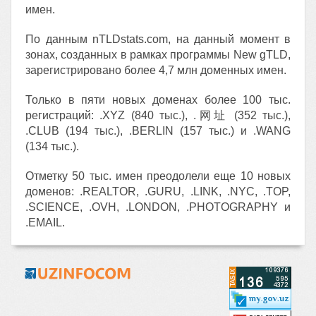
имен.
По данным nTLDstats.com, на данный момент в
зонах, созданных в рамках программы New gTLD,
зарегистрировано более 4,7 млн доменных имен.
Только в пяти новых доменах более 100 тыс.
регистраций: .XYZ (840 тыс.), .网址 (352 тыс.),
.CLUB (194 тыс.), .BERLIN (157 тыс.) и .WANG
(134 тыс.).
Отметку 50 тыс. имен преодолели еще 10 новых
доменов: .REALTOR, .GURU, .LINK, .NYC, .TOP,
.SCIENCE, .OVH, .LONDON, .PHOTOGRAPHY и
.EMAIL.