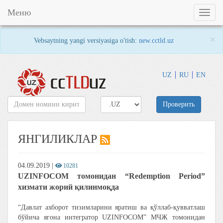
Меню
Toggl
naviga
×
Vebsaytning yangi versiyasiga o'tish:
new.cctld.uz
UZ
RU
EN
Проверить
ЯНГИЛИКЛАР
04.09.2019
|
10281
UZINFOCOM томонидан “Redemption Period”
хизмати жорий қилинмоқда
“Давлат ахборот тизимларини яратиш ва қўллаб-қувватлаш
бўйича ягона интегратор UZINFOCOM” МЧЖ томонидан