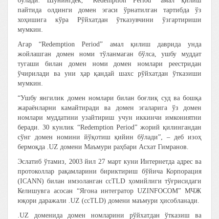
бўлади. Шунингдек, “Redemption Period” амал қилиш
пайтида олдинги домен эгаси ўрнатилган тартибда ўз
хоҳишига кўра Рўйхатдан ўтказувчини ўзгартириши
мумкин.
Агар “Redemption Period” амал қилиш даврида унда
жойлашган домен номи тўланмаган бўлса, ушбу муддат
тугаши билан домен номи домен номлари реестридан
ўчирилади ва уни ҳар қандай шахс рўйхатдан ўтказиши
мумкин.
“Ушбу янгилик домен номлари билан боғлиқ суд ва бошқа
жараёнларни камайтиради ва домен эгаларига ўз домен
номлари муддатини узайтириш учун иккинчи имкониятни
беради. 30 кунлик “Redemption Period” жорий қилингандан
сўнг домен номини йўқотиш қийин бўлади”, – деб изоҳ
бермоқда .UZ домени Маъмури раҳбари Асхат Гимранов.
Эслатиб ўтамиз, 2003 йил 27 март куни Интернетда адрес ва
протоколлар рақамларини бириктириш бўйича Корпорация
(ICANN) билан имзоланган ccTLD ҳомийлиги тўғрисидаги
Келишувга асосан “Ягона интегратор UZINFOCOM” МЧЖ
юқори даражали .UZ (ccTLD) домени маъмури ҳисобланади.
.UZ доменида домен номларини рўйхатдан ўтказиш ва