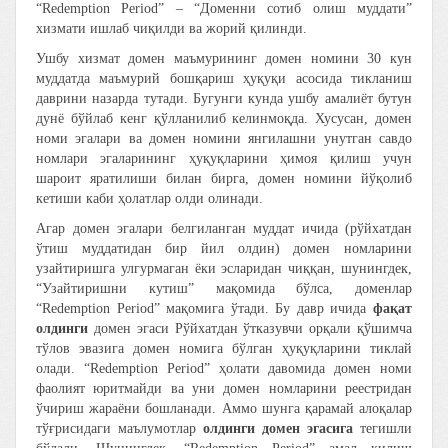
“Redemption Period” – “Доменни сотиб олиш муддати”
хизмати ишлаб чиқилди ва жорий қилинди.
Ушбу хизмат домен маъмурининг домен номини 30 кун
муддатда маъмурий бошқариш ҳуқуқи асосида тикланиш
даврини назарда тутади. Бугунги кунда ушбу амалиёт бутун
дунё бўйлаб кенг қўлланилиб келинмоқда. Хусусан, домен
номи эгалари ва домен номини янгилашни унутган савдо
номлари эгаларининг ҳуқуқларини ҳимоя қилиш учун
шароит яратилиши билан бирга, домен номини йўқолиб
кетиши каби ҳолатлар олди олинади.
Агар домен эгалари белгиланган муддат ичида (рўйхатдан
ўтиш муддатидан бир йил олдин) домен номларини
узайтиришга улгурмаган ёки эсларидан чиққан, шунингдек,
“Узайтиришни кутиш” мақомида бўлса, доменлар
“Redemption Period” мақомига ўтади. Бу давр ичида
фақат
олдинги
домен эгаси Рўйхатдан ўтказувчи орқали қўшимча
тўлов эвазига домен номига бўлган ҳуқуқларини тиклай
олади. “Redemption Period” ҳолати давомида домен номи
фаолият юритмайди ва уни домен номларини реестридан
ўчириш жараёни бошланади. Аммо шунга қарамай алоқалар
тўғрисидаги маълумотлар
олдинги домен эгасига
тегишли