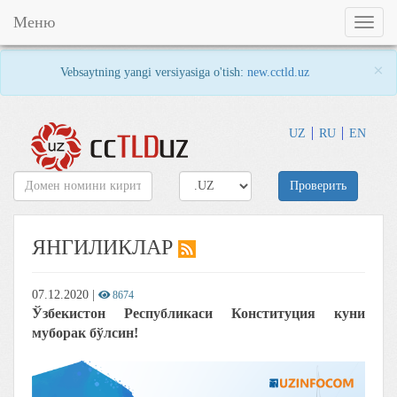
Меню
Toggl
naviga
×
Vebsaytning yangi versiyasiga o'tish:
new.cctld.uz
UZ
RU
EN
Проверить
ЯНГИЛИКЛАР
07.12.2020
|
8674
Ўзбекистон Республикаси Конституция куни
муборак бўлсин!