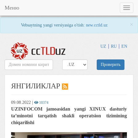
Меню
Toggl
naviga
×
Vebsaytning yangi versiyasiga o'tish:
new.cctld.uz
UZ
RU
EN
Проверить
ЯНГИЛИКЛАР
09.08.2022
|
10374
UZINFOCOM jamoasidan yangi XINUX dasturiy
ta’minotni tarqatish shakli operatsion tizimining
chiqarilishi