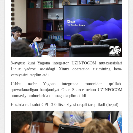
8-avgust kuni Yagona integrator UZINFOCOM mutaxassislari
Linux yadrosi asosidagi Xinux operatsion tizimining beta-
versiyasini taqdim etdi.
Ushbu nashr Yagona integrator tomonidan qoʻllab-
quvvatlanadigan hamjamiyat Open Source uchun UZINFOCOM
ommaviy omborlarida ommaga taqdim etildi.
Hozirda mahsulot GPL-3.0 litsenziyasi orqali tarqatiladi (bepul).