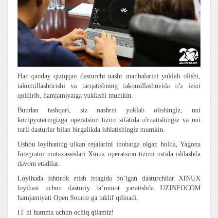
Har qanday qiziqqan dasturchi nashr manbalarini yuklab olishi,
takomillashtirishi va tarqatishning takomillashuvida o'z izini
qoldirib, hamjamiyatga yuklashi mumkin.
Bundan tashqari, siz nashrni yuklab olishingiz, uni
kompyuteringizga operatsion tizim sifatida o'rnatishingiz va uni
turli dasturlar bilan birgalikda ishlatishingiz mumkin.
Ushbu loyihaning ulkan rejalarini inobatga olgan holda, Yagona
Integrator mutaxassislari Xinux operatsion tizimi ustida ishlashda
davom etadilar.
Loyihada ishtirok etish istagida boʻlgan dasturchilar XINUX
loyihasi uchun dasturiy taʼminot yaratishda UZINFOCOM
hamjamiyati Open Source ga taklif qilinadi.
IT ni hamma uchun ochiq qilamiz!